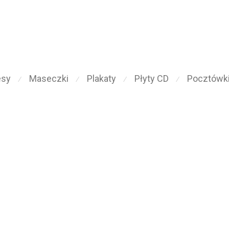
esy
Maseczki
Plakaty
Płyty CD
Pocztówk
⁄
⁄
⁄
⁄