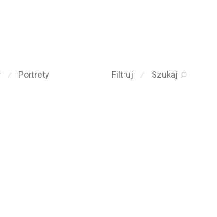
i
Portrety
Filtruj
Szukaj
⁄
⁄