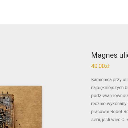
Magnes uli
40.00
zł
Kamienica przy uli
najpiękniejszych 
podziwiać również
ręcznie wykonany
pracowni Robot Ro
serii, jeśli więc C