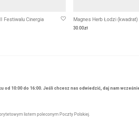
II Festiwalu Cinergia
Magnes Herb Łodzi (kwadrat)
30.00
zł
 od 10:00 do 16:00. Jeśli chcesz nas odwiedzić, daj nam wcześnie
riorytetowym listem poleconym Poczty Polskiej.