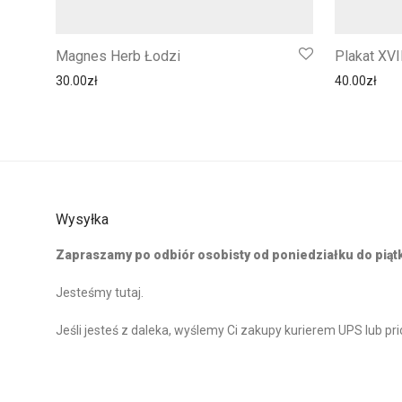
Magnes Herb Łodzi
Plakat XVI
30.00
zł
40.00
zł
Wysyłka
Zapraszamy po odbiór osobisty od poniedziałku do piątku
Jesteśmy tutaj
.
Jeśli jesteś z daleka, wyślemy Ci zakupy kurierem UPS lub p