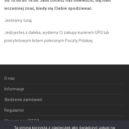
od 10:00 do 16:00. Jeśli chcesz nas odwiedzić, daj nam
wcześniej znać, kiedy się Ciebie spodziewać.
Jesteśmy tutaj
.
Jeśli jesteś z daleka, wyślemy Ci zakupy kurierem UPS lub
priorytetowym listem poleconym Poczty Polskiej.
O nas
Informacje
Śledzenie zamówień
Regulamin
Wspiera nas SFERA
Ta strona korzysta z ciasteczek aby świadczyć usługi na