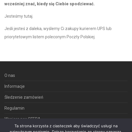
wcześniej znać, kiedy się Ciebie spodziewać.
Jesteśmy tutaj
.
Jeśli jesteś z daleka, wyślemy Ci zakupy kurierem UPS lub
priorytetowym listem poleconym Poczty Polskiej.
O nas
Informacje
Śledzenie zamówień
Regulamin
Wspiera nas SFERA
Ta strona korzysta z ciasteczek aby świadczyć usługi na
najwyższym poziomie. Dalsze korzystanie ze strony oznacza,