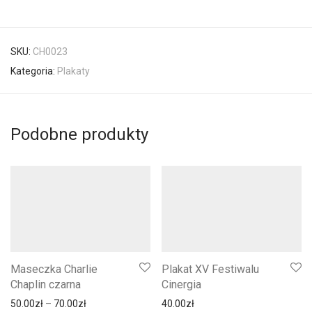
SKU:
CH0023
Kategoria:
Plakaty
Podobne produkty
Maseczka Charlie
Plakat XV Festiwalu
Chaplin czarna
Cinergia
Zakres cen: od 50.00zł do 70.00zł
50.00
zł
–
70.00
zł
40.00
zł